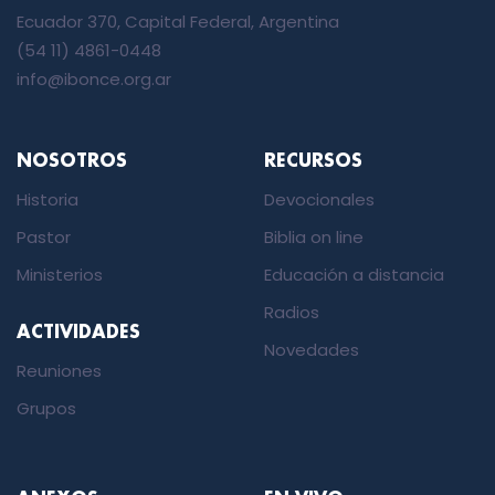
Ecuador 370, Capital Federal, Argentina
(54 11) 4861-0448
info@ibonce.org.ar
NOSOTROS
RECURSOS
Historia
Devocionales
Pastor
Biblia on line
Ministerios
Educación a distancia
Radios
ACTIVIDADES
Novedades
Reuniones
Grupos