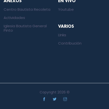
ANEXOS
EN VIVO
Centro Bautista Recoleta
Youtube
Actividades
Iglesia Bautista General
VARIOS
Pinto
LInks
Contribución
Copyright
2026 ©