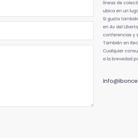
líneas de colec
ubica en un luga
Si gusta también
en Av del Liberta
conferencias y s
También en Recol
Cualquier consu
a la brevedad po
info@ibonce.