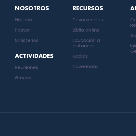
NOSOTROS
RECURSOS
A
Historia
Devocionales
Ce
Re
Pastor
Biblia on line
Ac
Ministerios
Educación a
distancia
Ig
Ge
Radios
ACTIVIDADES
Novedades
Reuniones
Grupos