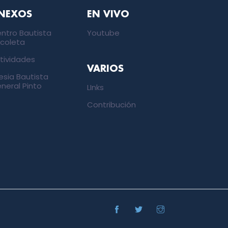
NEXOS
EN VIVO
ntro Bautista
Youtube
coleta
tividades
VARIOS
lesia Bautista
neral Pinto
LInks
Contribución