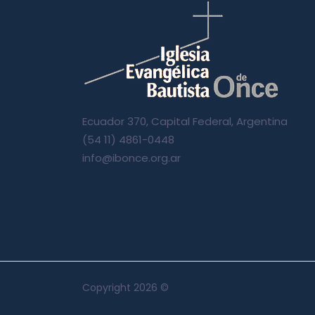
Ecuador 370, Capital Federal, Argentina
(54 11) 4861-0448
info@ibonce.org.ar
Copyright
2026 ©