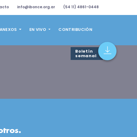
acto
info@ibonce.org.ar
(54 11) 4861-0448
ANEXOS
EN VIVO
CONTRIBUCIÓN
Boletín
semanal
otros.