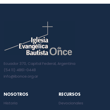
Ecuador 370, Capital Federal, Argentina
(54 11) 4861-0448
info@ibonce.org.ar
NOSOTROS
RECURSOS
Historia
Devocionales