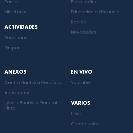
Pastor
Biblia on line
Ministerios
Educación a distancia
Radios
ACTIVIDADES
Novedades
Reuniones
Grupos
ANEXOS
EN VIVO
Centro Bautista Recoleta
Youtube
Actividades
Iglesia Bautista General
VARIOS
Pinto
LInks
Contribución