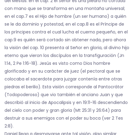
del Mesías: en el cap. 2 el Señor es una piedra no cortada
con mano que se transforma en una montaña universal;
en el cap.7 es el Hijo de hombre (un ser humano) a quién
se le da dominio y potestad, en el cap.8 es el Príncipe de
los príncipes contra el cual lucha el cuerno pequeño, en el
cap.9 es quién será cortado sin obtener nada, pero ahora
la visión del cap. 10 presenta al Señor en gloria, al divino hijo
eterno que vieron los discípulos en la transfiguración (Jn
1:14, 2 Pe 1:16-18). Jesús es visto como Dios hombre
glorificado y en su carácter de juez (el pectoral que se
colocaba el sacerdote para juzgar contenía entre otras
piedras el berilio). Esta visión corresponde al Pantocrátor
(Todopoderoso) que vio también el anciano Juan y que
describió al inicio de Apocalipsis y en 19:11-16 descendiendo
del cielo con poder y gran gloria (Mt 25:31 y 26:64) para
destruir a sus enemigos con el poder su boca (ver 2 Tes
2:8).
Daniel llega a desmayarse ante tal visión, algo similar