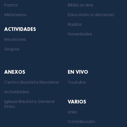
Pastor
Biblia on line
Ministerios
Educación a distancia
Radios
ACTIVIDADES
Novedades
Reuniones
Grupos
ANEXOS
EN VIVO
Centro Bautista Recoleta
Youtube
Actividades
Iglesia Bautista General
VARIOS
Pinto
LInks
Contribución