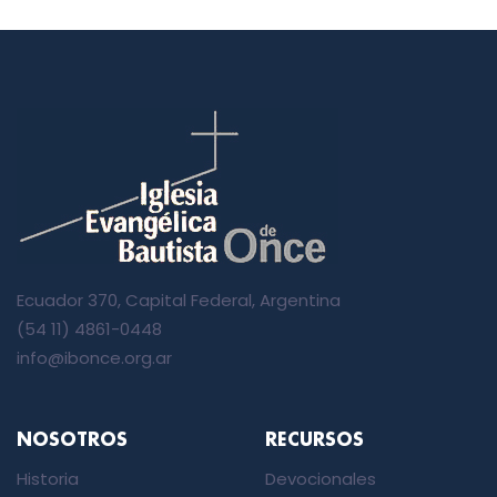
Ecuador 370, Capital Federal, Argentina
(54 11) 4861-0448
info@ibonce.org.ar
NOSOTROS
RECURSOS
Historia
Devocionales