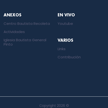
ANEXOS
EN VIVO
Centro Bautista Recoleta
Youtube
Actividades
Iglesia Bautista General
VARIOS
Pinto
LInks
Contribución
Copyright
2026 ©