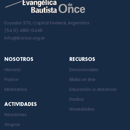
Ecuador 370, Capital Federal, Argentina
(54 11) 4861-0448
info@ibonce.org.ar
NOSOTROS
RECURSOS
Historia
Devocionales
Pastor
Biblia on line
Ministerios
Educación a distancia
Radios
ACTIVIDADES
Novedades
Reuniones
Grupos