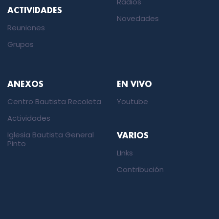
Radios
ACTIVIDADES
Novedades
Reuniones
Grupos
ANEXOS
EN VIVO
Centro Bautista Recoleta
Youtube
Actividades
Iglesia Bautista General
VARIOS
Pinto
LInks
Contribución