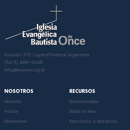
Ecuador 370, Capital Federal, Argentina
(54 11) 4861-0448
info@ibonce.org.ar
NOSOTROS
RECURSOS
Historia
Devocionales
Pastor
Biblia on line
Ministerios
Educación a distancia