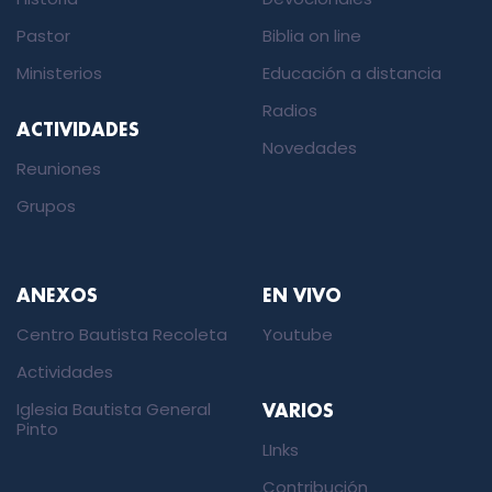
Pastor
Biblia on line
Ministerios
Educación a distancia
Radios
ACTIVIDADES
Novedades
Reuniones
Grupos
ANEXOS
EN VIVO
Centro Bautista Recoleta
Youtube
Actividades
Iglesia Bautista General
VARIOS
Pinto
LInks
Contribución