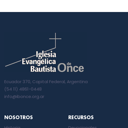
Ecuador 370, Capital Federal, Argentina
(54 11) 4861-0448
info@ibonce.org.ar
NOSOTROS
RECURSOS
Historia
Devocionales