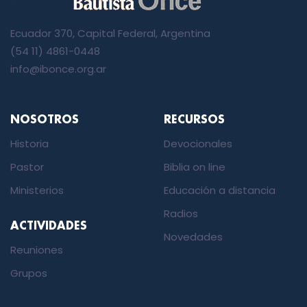
Ecuador 370, Capital Federal, Argentina
(54 11) 4861-0448
info@ibonce.org.ar
NOSOTROS
RECURSOS
Historia
Devocionales
Pastor
Biblia on line
Ministerios
Educación a distancia
Radios
ACTIVIDADES
Novedades
Reuniones
Grupos