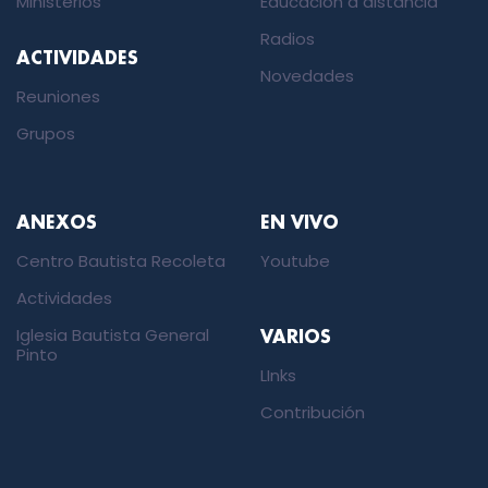
Ministerios
Educación a distancia
Radios
ACTIVIDADES
Novedades
Reuniones
Grupos
ANEXOS
EN VIVO
Centro Bautista Recoleta
Youtube
Actividades
Iglesia Bautista General
VARIOS
Pinto
LInks
Contribución