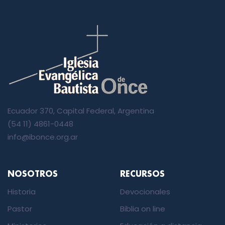
Ecuador 370, Capital Federal, Argentina
(54 11) 4861-0448
info@ibonce.org.ar
NOSOTROS
RECURSOS
Historia
Devocionales
Pastor
Biblia on line