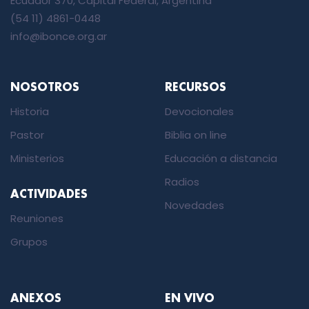
Ecuador 370, Capital Federal, Argentina
(54 11) 4861-0448
info@ibonce.org.ar
NOSOTROS
RECURSOS
Historia
Devocionales
Pastor
Biblia on line
Ministerios
Educación a distancia
Radios
ACTIVIDADES
Novedades
Reuniones
Grupos
ANEXOS
EN VIVO