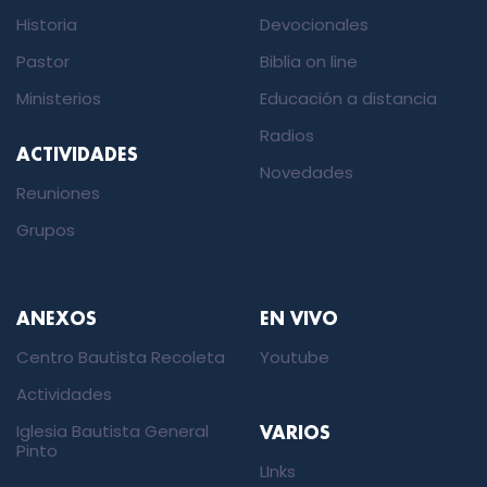
Historia
Devocionales
Pastor
Biblia on line
Ministerios
Educación a distancia
Radios
ACTIVIDADES
Novedades
Reuniones
Grupos
ANEXOS
EN VIVO
Centro Bautista Recoleta
Youtube
Actividades
Iglesia Bautista General
VARIOS
Pinto
LInks