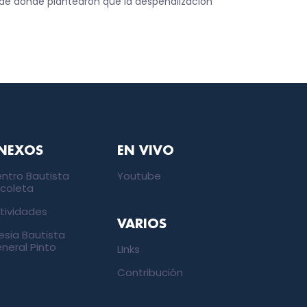
sde donde plantearon que la despenalización
NEXOS
EN VIVO
ntro Bautista
Youtube
coleta
tividades
VARIOS
lesia Bautista
neral Pinto
LInks
Contribución