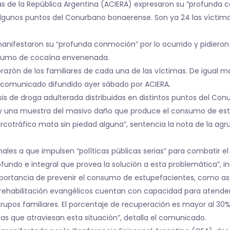
icas de la República Argentina (ACIERA) expresaron su “profunda
lgunos puntos del Conurbano bonaerense. Son ya 24 las víctima
anifestaron su “profunda conmoción” por lo ocurrido y pidieron 
nsumo de cocaína envenenada.
orazón de los familiares de cada una de las víctimas. De igual 
l comunicado difundido ayer sábado por ACIERA.
osis de droga adulterada distribuidas en distintos puntos del Co
d y una muestra del masivo daño que produce el consumo de est
arcotráfico mata sin piedad alguna”, sentencia la nota de la a
ales a que impulsen “políticas públicas serias” para combatir e
ofundo e integral que provea la solución a esta problemática”, in
importancia de prevenir el consumo de estupefacientes, como as
rehabilitación evangélicos cuentan con capacidad para atender 
 grupos familiares. El porcentaje de recuperación es mayor al 
ias que atraviesan esta situación”, detalla el comunicado.