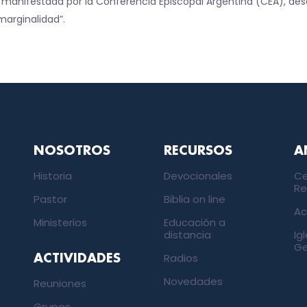
a manifestada por la Conferencia Episcopal Argentina (CEA), de
marginalidad”.
NOSOTROS
RECURSOS
A
Historia
Devocionales
Ce
Re
Pastor
Biblia on line
Ac
Ministerios
Educación a
distancia
Ig
Ge
Radios
ACTIVIDADES
Novedades
Reuniones
Grupos