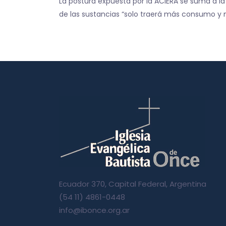
La postura expuesta por la ACIERA se suma a l
de las sustancias “solo traerá más consumo y 
Ecuador 370, Capital Federal, Argentina
(54 11) 4861-0448
info@ibonce.org.ar