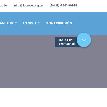
acto
info@ibonce.org.ar
(54 11) 4861-0448
ANEXOS
EN VIVO
CONTRIBUCIÓN
Boletín
semanal