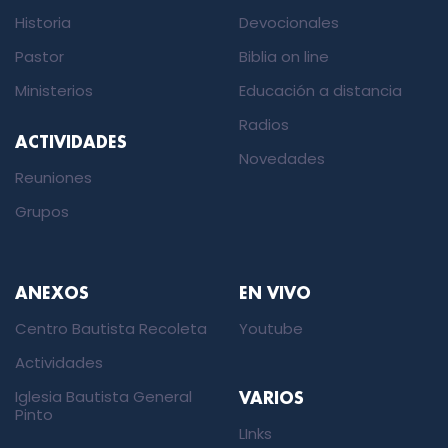
Historia
Devocionales
Pastor
Biblia on line
Ministerios
Educación a distancia
Radios
ACTIVIDADES
Novedades
Reuniones
Grupos
ANEXOS
EN VIVO
Centro Bautista Recoleta
Youtube
Actividades
Iglesia Bautista General
VARIOS
Pinto
LInks