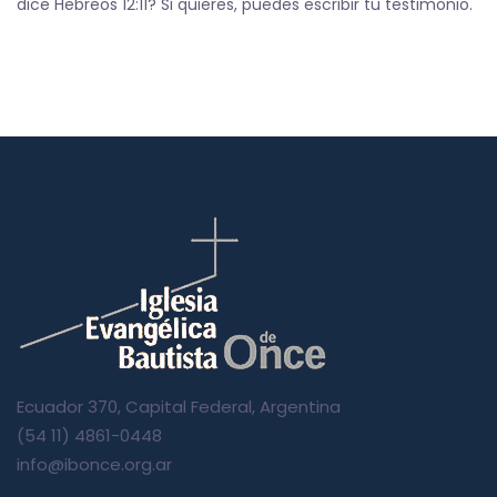
dice Hebreos 12:11? Si quieres, puedes escribir tu testimonio.
Ecuador 370, Capital Federal, Argentina
(54 11) 4861-0448
info@ibonce.org.ar