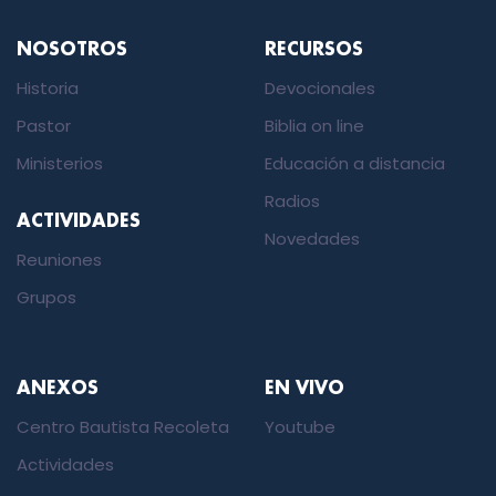
NOSOTROS
RECURSOS
Historia
Devocionales
Pastor
Biblia on line
Ministerios
Educación a distancia
Radios
ACTIVIDADES
Novedades
Reuniones
Grupos
ANEXOS
EN VIVO
Centro Bautista Recoleta
Youtube
Actividades