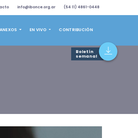
acto
info@ibonce.org.ar
(54 11) 4861-0448
ANEXOS
EN VIVO
CONTRIBUCIÓN
Boletín
semanal