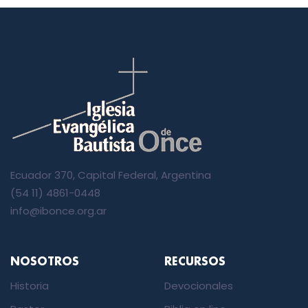
Ecuador 370, Capital Federal, Argentina
(54 11) 4861-0448
info@ibonce.org.ar
NOSOTROS
RECURSOS
Historia
Devocionales