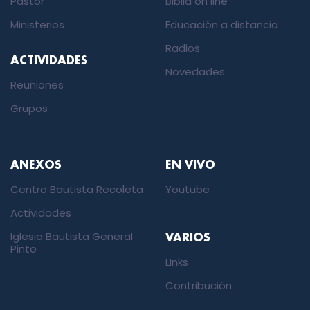
Pastor
Biblia on line
Ministerios
Educación a distancia
Radios
ACTIVIDADES
Novedades
Reuniones
Grupos
ANEXOS
EN VIVO
Centro Bautista Recoleta
Youtube
Actividades
Iglesia Bautista General
VARIOS
Pinto
LInks
Contribución