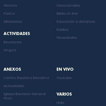
Historia
Devocionales
Pastor
Biblia on line
Ministerios
Educación a distancia
Radios
ACTIVIDADES
Novedades
Reuniones
Grupos
ANEXOS
EN VIVO
Centro Bautista Recoleta
Youtube
Actividades
Iglesia Bautista General
VARIOS
Pinto
LInks