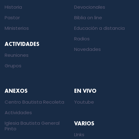
Historia
Devocionales
Pastor
Biblia on line
Ministerios
Educación a distancia
Radios
ACTIVIDADES
Novedades
Reuniones
Grupos
ANEXOS
EN VIVO
Centro Bautista Recoleta
Youtube
Actividades
Iglesia Bautista General
VARIOS
Pinto
LInks