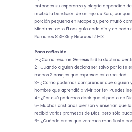
entonces su esperanza y alegría dependían de l
recibió la bendición de un hijo de Sara, aunq
porción pequeña en Macpela), pero murió confia
Mientras tanto Él nos guía cada día y en cada
Romanos 8:31-39 y Hebreos 12:1-13
Para reflexión
1- ¿Cómo resume Génesis 15:6 la doctrina central
2- Cuando alguien declara ser salvo por la fe 
menos 3 pasajes que expresen esta realidad.
3- ¿Cómo podemos comprender que alguien ya
hombre que aprendió a vivir por fe? Puedes lee
4- ¿Por qué podemos decir que el pacto de Dio
5- Muchos cristianos piensan y enseñan que la 
recibió varias promesas de Dios, pero sólo pud
6- ¿Cuándo crees que veremos manifiesta comp