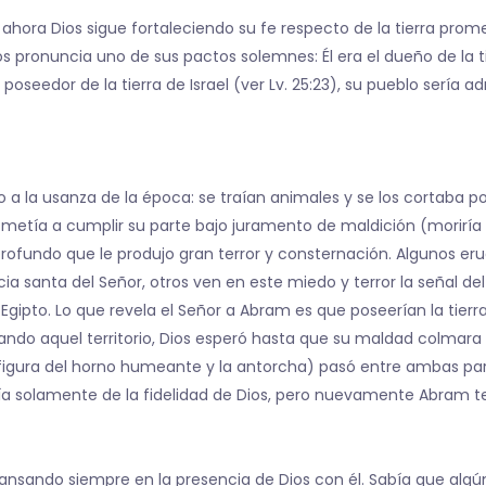
 ahora Dios sigue fortaleciendo su fe respecto de la tierra pr
os pronuncia uno de sus pactos solemnes: Él era el dueño de la tier
 poseedor de la tierra de Israel (ver Lv. 25:23), su pueblo sería 
 a la usanza de la época: se traían animales y se los cortaba p
etía a cumplir su parte bajo juramento de maldición (moriría 
ofundo que le produjo gran terror y consternación. Algunos eru
 santa del Señor, otros ven en este miedo y terror la señal del j
Egipto. Lo que revela el Señor a Abram es que poseerían la tie
tando aquel territorio, Dios esperó hasta que su maldad colmara 
la figura del horno humeante y la antorcha) pasó entre ambas par
ía solamente de la fidelidad de Dios, pero nuevamente Abram te
ansando siempre en la presencia de Dios con él. Sabía que algú