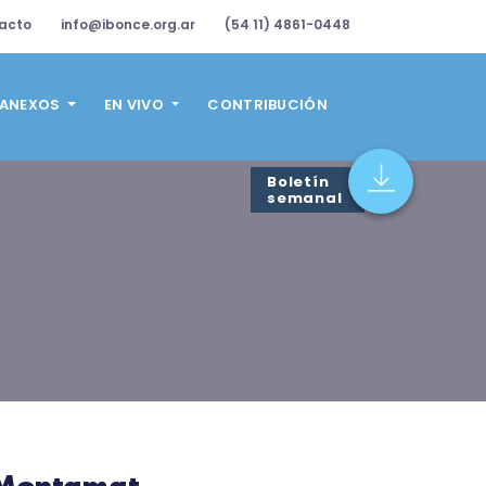
acto
info@ibonce.org.ar
(54 11) 4861-0448
ANEXOS
EN VIVO
CONTRIBUCIÓN
Boletín
semanal