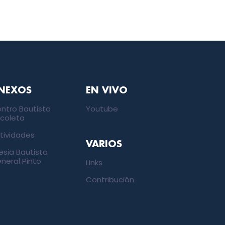
NEXOS
EN VIVO
ntro Bautista
Youtube
coleta
tividades
VARIOS
lesia Bautista
neral Pinto
LInks
Contribución