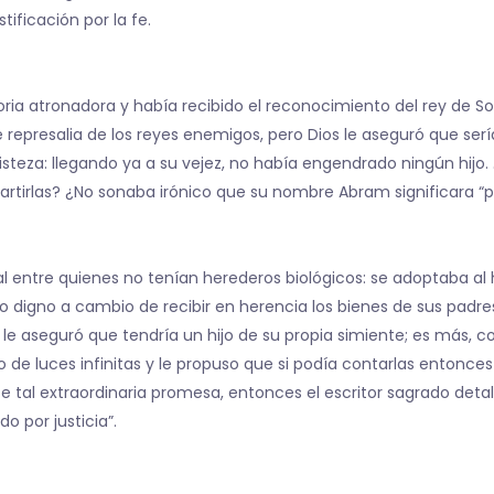
ificación por la fe.
ria atronadora y había recibido el reconocimiento del rey de 
represalia de los reyes enemigos, pero Dios le aseguró que sería
isteza: llegando ya a su vejez, no había engendrado ningún hijo
rtirlas? ¿No sonaba irónico que su nombre Abram significara “
l entre quienes no tenían herederos biológicos: se adoptaba al 
rro digno a cambio de recibir en herencia los bienes de sus pad
 le aseguró que tendría un hijo de su propia simiente; es más, c
o de luces infinitas y le propuso que si podía contarlas entonce
l extraordinaria promesa, entonces el escritor sagrado detall
o por justicia”.