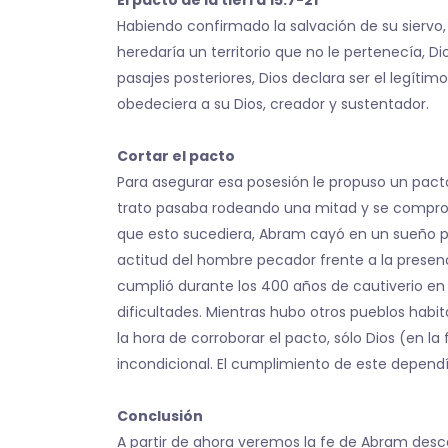
El pacto de la tierra 15:7-21
Habiendo confirmado la salvación de su siervo,
heredaría un territorio que no le pertenecía, Di
pasajes posteriores, Dios declara ser el legítimo
obedeciera a su Dios, creador y sustentador.
Cortar el pacto
Para asegurar esa posesión le propuso un pacto
trato pasaba rodeando una mitad y se comprom
que esto sucediera, Abram cayó en un sueño pr
actitud del hombre pecador frente a la presencia
cumplió durante los 400 años de cautiverio en 
dificultades. Mientras hubo otros pueblos habi
la hora de corroborar el pacto, sólo Dios (en 
incondicional. El cumplimiento de este depend
Conclusión
A partir de ahora veremos la fe de Abram desc