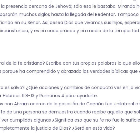
a presencia cercana de Jehová; sólo eso le bastaba. Mirando ha
ue pasarán muchos siglos hasta la llegada del Redentor. Tampoco
ndo en su Señor. Así desea Dios que vivamos sus hijos, esperan
 circunstancia, y es en cada prueba y en medio de la tempesta
 de la fe cristiana? Escribe con tus propias palabras lo que ello
es porque ha comprendido y abrazado las verdades bíblicas que 
 es salvo? ¿Qué acciones y cambios de conducta ves en la v
r Hebreos 11:8-13 y Romanos 4 para ayudarte.
s con Abram acerca de la posesión de Canaán fue unilateral e 
fe de una persona se demuestra cuando recibe aquello que solic
o ver cumplidas algunas ¿Significa eso que su fe no fue lo sufi
letamente la justicia de Dios? ¿Será en esta vida?