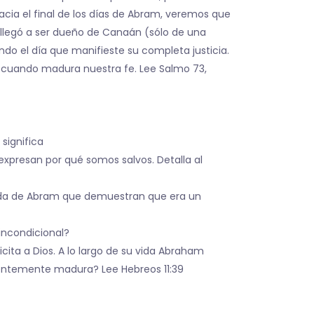
cia el final de los días de Abram, veremos que
 llegó a ser dueño de Canaán (sólo de una
do el día que manifieste su completa justicia.
d cuando madura nuestra fe. Lee Salmo 73,
 significa
expresan por qué somos salvos. Detalla al
ida de Abram que demuestran que era un
incondicional?
ita a Dios. A lo largo de su vida Abraham
cientemente madura? Lee Hebreos 11:39