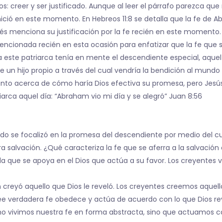
s: creer y ser justificado. Aunque al leer el párrafo parezca que
inició en este momento. En Hebreos 11:8 se detalla que la fe de 
 menciona su justificación por la fe recién en este momento. 
mencionada recién en esta ocasión para enfatizar que la fe que s
este patriarca tenía en mente el descendiente especial, aquel j
e un hijo propio a través del cual vendría la bendición al mundo
to acerca de cómo haría Dios efectiva su promesa, pero Jesús
arca aquel día: “Abraham vio mi día y se alegró” Juan 8:56
o se focalizó en la promesa del descendiente por medio del cu
a salvación. ¿Qué caracteriza la fe que se aferra a la salvación
s la que se apoya en el Dios que actúa a su favor. Los creyentes
creyó aquello que Dios le reveló. Los creyentes creemos aquello
 verdadera fe obedece y actúa de acuerdo con lo que Dios reve
 no vivimos nuestra fe en forma abstracta, sino que actuamos ca