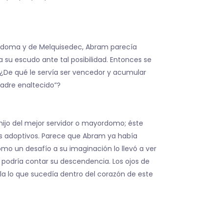
Sodoma y de Melquisedec, Abram parecía
 su escudo ante tal posibilidad. Entonces se
. ¿De qué le servía ser vencedor y acumular
padre enaltecido”?
hijo del mejor servidor o mayordomo; éste
res adoptivos. Parece que Abram ya había
omo un desafío a su imaginación lo llevó a ver
s podría contar su descendencia. Los ojos de
a lo que sucedía dentro del corazón de este