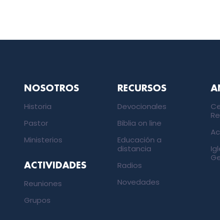
NOSOTROS
RECURSOS
A
Historia
Devocionales
Ce
Re
Pastor
Biblia on line
Ac
Ministerios
Educación a
distancia
Ig
Ge
Radios
ACTIVIDADES
Novedades
Reuniones
Grupos