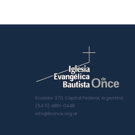
Ecuador 370, Capital Federal, Argentina
(54 11) 4861-0448
info@ibonce.org.ar