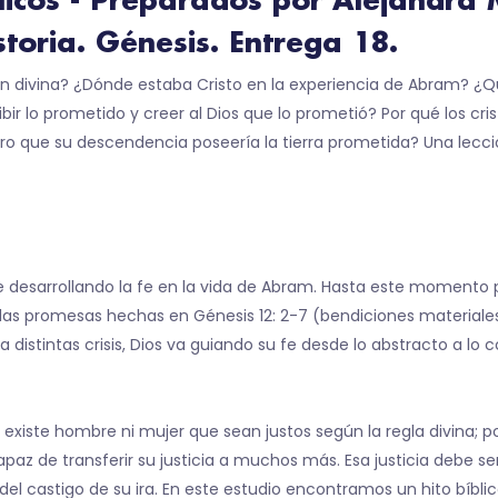
blicos - Preparados por Alejandra
istoria. Génesis. Entrega 18.
ón divina? ¿Dónde estaba Cristo en la experiencia de Abram? ¿Q
ibir lo prometido y creer al Dios que lo prometió? Por qué los cr
o que su descendencia poseería la tierra prometida? Una lecció
e desarrollando la fe en la vida de Abram. Hasta este momento
as promesas hechas en Génesis 12: 2-7 (bendiciones materiales,
stintas crisis, Dios va guiando su fe desde lo abstracto a lo co
 existe hombre ni mujer que sean justos según la regla divina; p
paz de transferir su justicia a muchos más. Esa justicia debe se
del castigo de su ira. En este estudio encontramos un hito bíbli