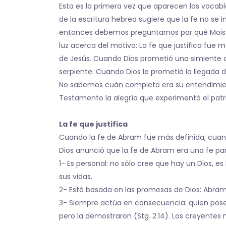
Esta es la primera vez que aparecen los vocablo
de la escritura hebrea sugiere que la fe no se 
entonces debemos preguntarnos por qué Moisés
luz acerca del motivo: La fe que justifica fue 
de Jesús. Cuando Dios prometió una simiente a 
serpiente. Cuando Dios le prometió la llegada d
No sabemos cuán completo era su entendimien
Testamento la alegría que experimentó el patri
La fe que justifica
Cuando la fe de Abram fue más definida, cuand
Dios anunció que la fe de Abram era una fe par
1- Es personal: no sólo cree que hay un Dios, e
sus vidas.
2- Está basada en las promesas de Dios: Abram 
3- Siempre actúa en consecuencia: quien posee
pero la demostraron (Stg. 2:14). Los creyentes