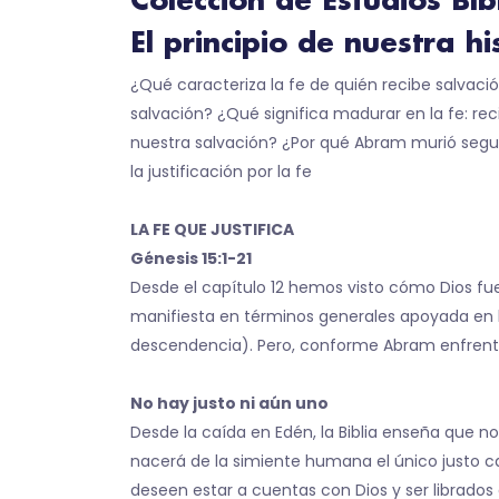
Colección de Estudios Bí
El principio de nuestra h
¿Qué caracteriza la fe de quién recibe salvaci
salvación? ¿Qué significa madurar en la fe: rec
nuestra salvación? ¿Por qué Abram murió segur
la justificación por la fe
LA FE QUE JUSTIFICA
Génesis 15:1-21
Desde el capítulo 12 hemos visto cómo Dios fu
manifiesta en términos generales apoyada en l
descendencia). Pero, conforme Abram enfrenta di
No hay justo ni aún uno
Desde la caída en Edén, la Biblia enseña que no
nacerá de la simiente humana el único justo ca
deseen estar a cuentas con Dios y ser librados 