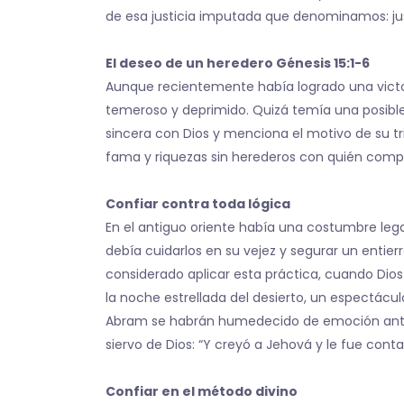
de esa justicia imputada que denominamos: just
El deseo de un heredero Génesis 15:1-6
Aunque recientemente había logrado una victo
temeroso y deprimido. Quizá temía una posible 
sincera con Dios y menciona el motivo de su tr
fama y riquezas sin herederos con quién compa
Confiar contra toda lógica
En el antiguo oriente había una costumbre lega
debía cuidarlos en su vejez y segurar un entie
considerado aplicar esta práctica, cuando Dios
la noche estrellada del desierto, un espectácul
Abram se habrán humedecido de emoción ante ta
siervo de Dios: “Y creyó a Jehová y le fue contad
Confiar en el método divino