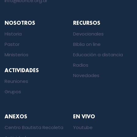
info@ibonce.org.ar
NOSOTROS
RECURSOS
Historia
Devocionales
Pastor
Biblia on line
Ministerios
Educación a distancia
Radios
ACTIVIDADES
Novedades
Reuniones
Grupos
ANEXOS
EN VIVO
Centro Bautista Recoleta
Youtube