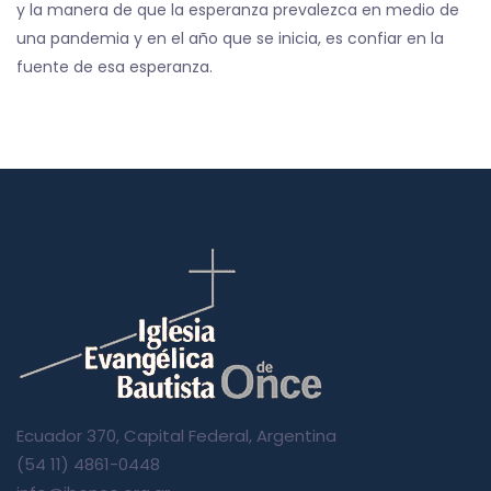
y la manera de que la esperanza prevalezca en medio de
una pandemia y en el año que se inicia, es confiar en la
fuente de esa esperanza.
Ecuador 370, Capital Federal, Argentina
(54 11) 4861-0448