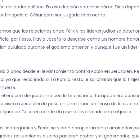
ón del poder político. En esta lección veremos cómo Dios dispon
 fin apeló al César para ser juzgado finalmente.
mos que las relaciones entre Félix y los líderes judíos se deter
cial por Festo. Flavio Josefo lo describe como un hombre honora
ían pululado durante el gobierno anterior; y aunque fue un líde
rido 2 años desde el levantamiento contra Pablo en Jerusalén. P
ol ya que recibiendo allí a Porcio Festo le solicitaron que lo tra
 muerte.
a el encono del judaísmo con la fe cristiana; tampoco era consc
a visita a Jerusalén lo puso en una situación tensa de la que 
fijara en Cesarea donde él mismo llevaría adelante el juicio.
s líderes judíos y Festo se vieron completamente arruinados por
raves acusaciones que no pudieron probar y el gobernador, qu