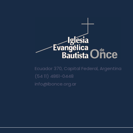
Ecuador 370, Capital Federal, Argentina
(54 11) 4861-0448
info@ibonce.org.ar