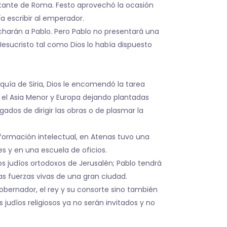
entante de Roma. Festo aprovechó la ocasión
a escribir al emperador.
ucharán a Pablo. Pero Pablo no presentará una
Jesucristo tal como Dios lo había dispuesto
quía de Siria, Dios le encomendó la tarea
da el Asia Menor y Europa dejando plantadas
os de dirigir las obras o de plasmar la
formación intelectual, en Atenas tuvo una
es y en una escuela de oficios.
os judíos ortodoxos de Jerusalén; Pablo tendrá
las fuerzas vivas de una gran ciudad.
obernador, el rey y su consorte sino también
díos religiosos ya no serán invitados y no