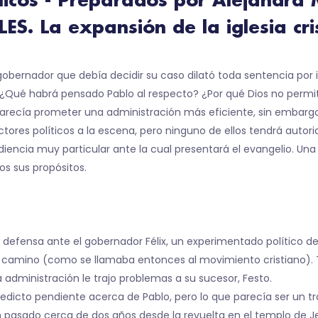
blicos - Preparados por Alejandra
. La expansión de la iglesia cris
 gobernador que debía decidir su caso dilató toda sentencia por 
 ¿Qué habrá pensado Pablo al respecto? ¿Por qué Dios no permiti
arecía prometer una administración más eficiente, sin embarg
ores políticos a la escena, pero ninguno de ellos tendrá autorida
iencia muy particular ante la cual presentará el evangelio. Un
s sus propósitos.
su defensa ante el gobernador Félix, un experimentado político 
o camino (como se llamaba entonces al movimiento cristiano)
administración le trajo problemas a su sucesor, Festo.
dicto pendiente acerca de Pablo, pero lo que parecía ser un tr
 pasado cerca de dos años desde la revuelta en el templo de Je