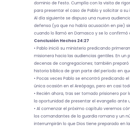
dominio de Festo. Cumplía con la visita de rig
para presentar el caso de Pablo y solicitar a s
Al día siguiente se dispuso una nueva audienci
defensa (ya que no había acusación en pie) sin
cuando lo llamó en Damasco y se lo confirmó a
Conclusión Hechos 24:27
• Pablo inició su ministerio predicando primer
misionera hacia las audiencias gentiles. En un 
decenas de congregaciones; también preparó a 
historia bíblica de gran parte del período en q
• Pocas veces Pablo se encontró predicando el
única ocasión en el Areópago, pero en casi todo
• Recién ahora, tras ser tomado prisionero por 
la oportunidad de presentar el evangelio ante u
• Al comenzar el próximo capítulo veremos cómo
los comandantes de la guardia romana y un núm
interrumpirán lo que Dios tiene preparado en 