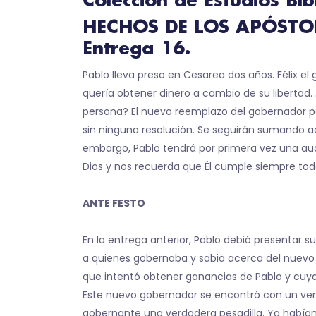
Colección de Estudios Bí
HECHOS DE LOS APÓSTOLES
Entrega 16.
Pablo lleva preso en Cesarea dos años. Félix el
quería obtener dinero a cambio de su libertad.
persona? El nuevo reemplazo del gobernador p
sin ninguna resolución. Se seguirán sumando act
embargo, Pablo tendrá por primera vez una aud
Dios y nos recuerda que Él cumple siempre todo
ANTE FESTO
En la entrega anterior, Pablo debió presentar 
a quienes gobernaba y sabia acerca del nuev
que intentó obtener ganancias de Pablo y cuya 
Este nuevo gobernador se encontró con un vere
gobernante una verdadera pesadilla. Ya habían