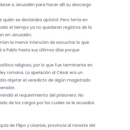
darse a Jerusalén para hacer allí su descargo
e quién se declaraba apóstol. Pero tenía en
ado el tiempo ya no quedaran registros de la
an en Jerusalén.
tenían la menor intención de escuchar lo que
á a Pablo hasta sus últimos días porque
lítico religioso, por lo que fue terminante en
a ley romana. La apelación al César era un
odía objetar el veredicto de algún magistrado
perador.
rendió el requerimiento del prisionero. No
ado de los cargos por los cuales se le acusaba
ía de Filipo y Lisanias, provincia al noreste del