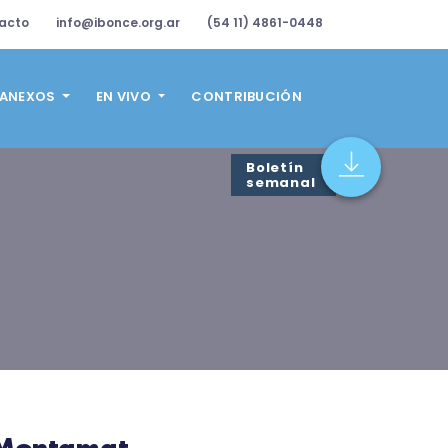
acto
info@ibonce.org.ar
(54 11) 4861-0448
ANEXOS
EN VIVO
CONTRIBUCIÓN
Boletín
semanal