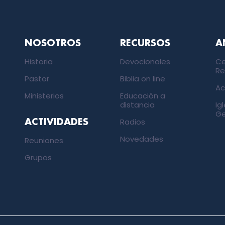
NOSOTROS
RECURSOS
A
Historia
Devocionales
Ce
Re
Pastor
Biblia on line
Ac
Ministerios
Educación a
distancia
Ig
Ge
Radios
ACTIVIDADES
Novedades
Reuniones
Grupos