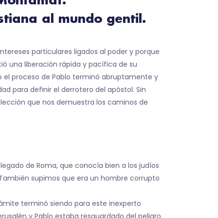
 Montamat.
tiana al mundo gentil.
intereses particulares ligados al poder y porque
ó una liberación rápida y pacífica de su
o el proceso de Pablo terminó abruptamente y
d para definir el derrotero del apóstol. Sin
a lección que nos demuestra los caminos de
delegado de Roma, que conocía bien a los judíos
. También supimos que era un hombre corrupto
ámite terminó siendo para este inexperto
rusalén y Pablo estaba resguardado del peligro