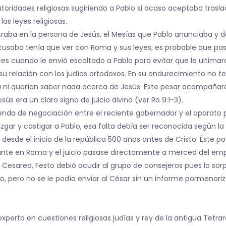
oridades religiosas sugiriendo a Pablo si acaso aceptaba trasla
as leyes religiosas.
ntraba en la persona de Jesús, el Mesías que Pablo anunciaba y d
acusaba tenía que ver con Roma y sus leyes; es probable que pas
ntes cuando le envió escoltado a Pablo para evitar que le ultimar
 su relación con los judíos ortodoxos. En su endurecimiento no 
ana ni querían saber nada acerca de Jesús. Este pesar acompañar
ús era un claro signo de juicio divino (ver Ro 9:1-3).
enda de negociación entre el reciente gobernador y el aparato po
juzgar y castigar a Pablo, esa falta debía ser reconocida según l
esde el inicio de la república 500 años antes de Cristo. Éste p
elante en Roma y el juicio pasase directamente a merced del em
Cesarea, Festo debió acudir al grupo de consejeros pues lo sorp
, pero no se le podía enviar al César sin un informe pormenoriz
xperto en cuestiones religiosas judías y rey de la antigua Tetrarqu