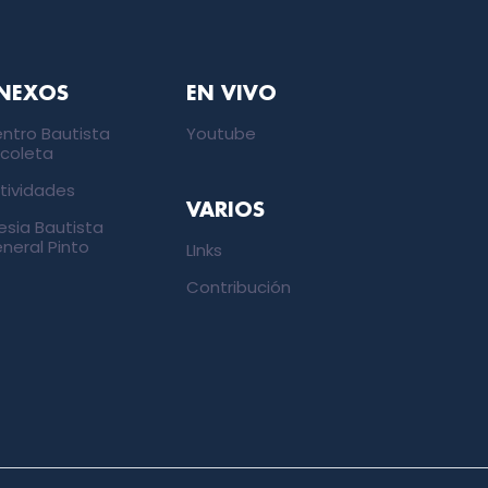
NEXOS
EN VIVO
ntro Bautista
Youtube
coleta
tividades
VARIOS
lesia Bautista
neral Pinto
LInks
Contribución