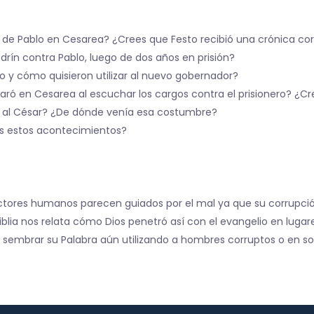
a de Pablo en Cesarea? ¿Crees que Festo recibió una crónica co
rín contra Pablo, luego de dos años en prisión?
o y cómo quisieron utilizar al nuevo gobernador?
ró en Cesarea al escuchar los cargos contra el prisionero? ¿Cr
ar al César? ¿De dónde venía esa costumbre?
os estos acontecimientos?
ctores humanos parecen guiados por el mal ya que su corrupc
lia nos relata cómo Dios penetró así con el evangelio en lugare
 sembrar su Palabra aún utilizando a hombres corruptos o en s