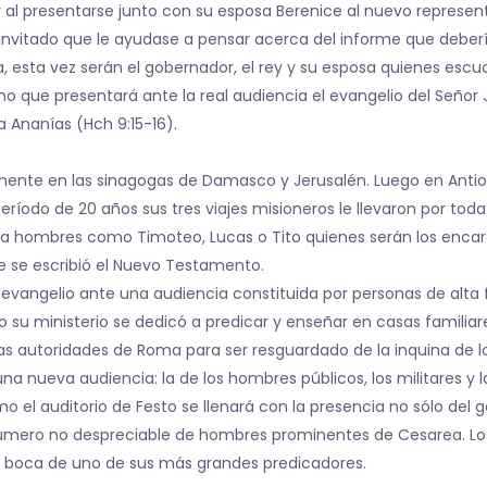
or al presentarse junto con su esposa Berenice al nuevo repres
u invitado que le ayudase a pensar acerca del informe que deberí
a, esta vez serán el gobernador, el rey y su esposa quienes esc
o que presentará ante la real audiencia el evangelio del Señor 
 Ananías (Hch 9:15-16).
amente en las sinagogas de Damasco y Jerusalén. Luego en Antio
período de 20 años sus tres viajes misioneros le llevaron por to
hombres como Timoteo, Lucas o Tito quienes serán los encargad
ue se escribió el Nuevo Testamento.
 evangelio ante una audiencia constituida por personas de alta 
 su ministerio se dedicó a predicar y enseñar en casas familiar
las autoridades de Roma para ser resguardado de la inquina de l
na nueva audiencia: la de los hombres públicos, los militares y 
 el auditorio de Festo se llenará con la presencia no sólo del g
ero no despreciable de hombres prominentes de Cesarea. Los ju
la boca de uno de sus más grandes predicadores.