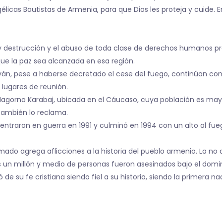
élicas Bautistas de Armenia, para que Dios les proteja y cuide. E
 y destrucción y el abuso de toda clase de derechos humanos 
e la paz sea alcanzada en esa región.
yán, pese a haberse decretado el cese del fuego, continúan con
lugares de reunión.
Nagorno Karabaj, ubicada en el Cáucaso, cuya población es may
 también lo reclama.
ntraron en guerra en 1991 y culminó en 1994 con un alto al fuego
mado agrega aflicciones a la historia del pueblo armenio. La no a
 un millón y medio de personas fueron asesinados bajo el domi
 su fe cristiana siendo fiel a su historia, siendo la primera na