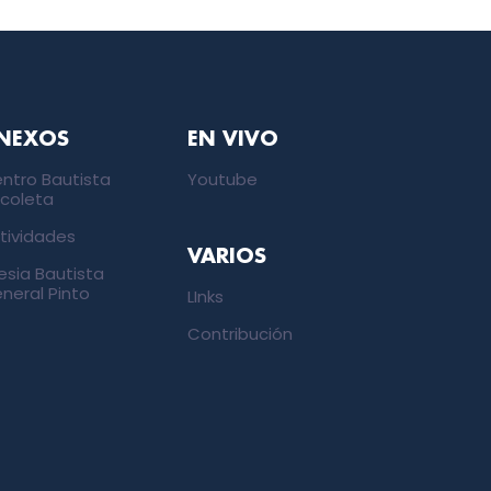
NEXOS
EN VIVO
ntro Bautista
Youtube
coleta
tividades
VARIOS
lesia Bautista
neral Pinto
LInks
Contribución