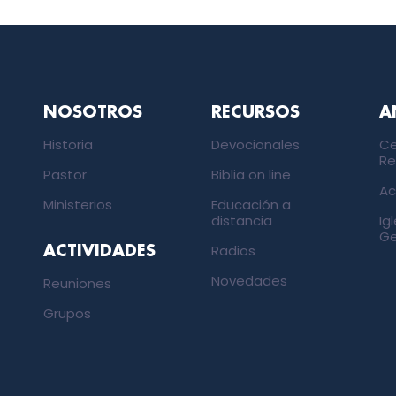
NOSOTROS
RECURSOS
A
Historia
Devocionales
Ce
Re
Pastor
Biblia on line
Ac
Ministerios
Educación a
distancia
Ig
Ge
Radios
ACTIVIDADES
Novedades
Reuniones
Grupos