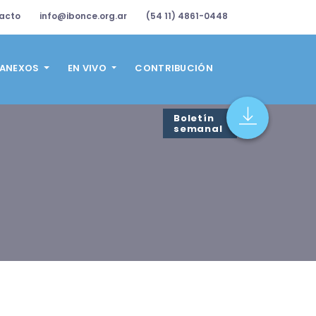
acto
info@ibonce.org.ar
(54 11) 4861-0448
ANEXOS
EN VIVO
CONTRIBUCIÓN
Boletín
semanal