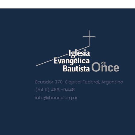
Ecuador 370, Capital Federal, Argentina
(54 11) 4861-0448
info@ibonce.org.ar