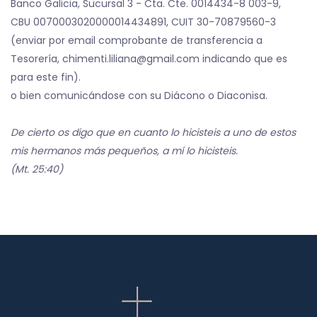
Banco Galicia, Sucursal 3 - Cta. Cte. 0014434-8 003-9,
CBU 0070003020000014434891, CUIT 30-70879560-3
(enviar por email comprobante de transferencia a
Tesorería, chimenti.liliana@gmail.com indicando que es
para este fin).
o bien comunicándose con su Diácono o Diaconisa.
De cierto os digo que en cuanto lo hicisteis a uno de estos
mis hermanos más pequeños, a mí lo hicisteis.
(Mt. 25:40)