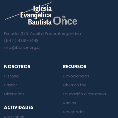
Ecuador 370, Capital Federal, Argentina
(54 11) 4861-0448
info@ibonce.org.ar
NOSOTROS
RECURSOS
Historia
Devocionales
Pastor
Biblia on line
Ministerios
Educación a distancia
Radios
ACTIVIDADES
Novedades
Reuniones