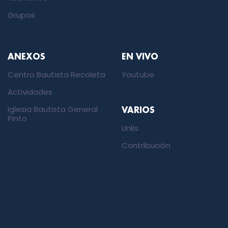
Grupos
ANEXOS
EN VIVO
Centro Bautista Recoleta
Youtube
Actividades
Iglesia Bautista General
VARIOS
Pinto
LInks
Contribución